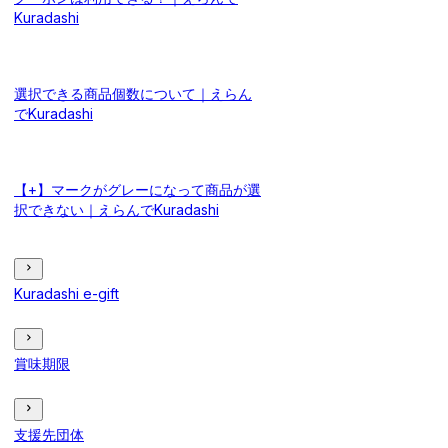
Kuradashi
選択できる商品個数について｜えらん
でKuradashi
【+】マークがグレーになって商品が選
択できない｜えらんでKuradashi
Kuradashi e-gift
賞味期限
支援先団体