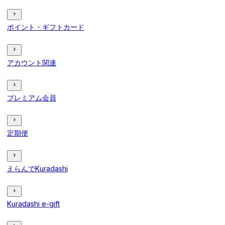
ポイント・ギフトカード
アカウント関連
プレミアム会員
定期便
えらんでKuradashi
Kuradashi e-gift